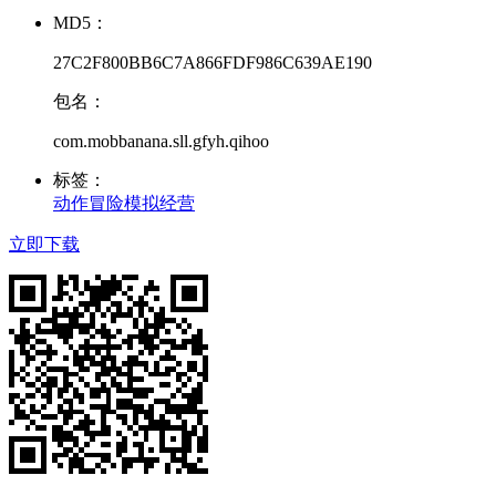
MD5：
27C2F800BB6C7A866FDF986C639AE190
包名：
com.mobbanana.sll.gfyh.qihoo
标签：
动作冒险
模拟经营
立即下载