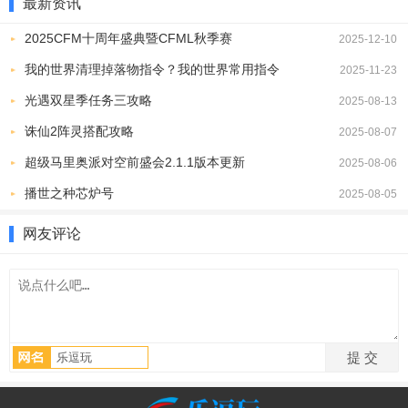
最新资讯
数量，最高可达到15格。打败敌人会掉落金币和随机素材，稀有度越
高的敌人会掉落更好的素材。
2025CFM十周年盛典暨CFML秋季赛
2025-12-10
我的世界清理掉落物指令？我的世界常用指令
2025-11-23
光遇双星季任务三攻略
2025-08-13
诛仙2阵灵搭配攻略
2025-08-07
超级马里奥派对空前盛会2.1.1版本更新
2025-08-06
播世之种芯炉号
2025-08-05
网友评论