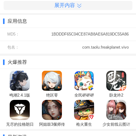
展开内容
4、幽默剧情，妙奇星球充满趣味的故事情节，定能给你带来无尽的
欢笑与快乐。
应用信息
游戏优势
MD5：
1BDDDF65C04CE87AB8AE6A819DC55A86
1、怪物收集，每收集一个怪物，你就能解锁相应的图鉴，享受丰厚
的游戏奖励。
包名：
com.taolu.freakplanet.vivo
2、个性化外观，每个角色都拥有独一无二的外观，自由换装，尽显
个性之美。
火爆推荐
3、离线奖励，离线挂机系统，为你带来丰厚的资源，次日登录后可
以自由分配经验。
4、排队打怪，每当你击败一只怪物后，记得及时领取经验，不然将
无法获得相应的收益。
鸣潮2.4.1版
绝区零
全民砰砰砰
卧龙吟2
妙奇星球
游戏攻略
1、点击路牌出发，వ你需要合理
放置
角色与宠物，带着探险必需品开
启金币与资源的收集旅程。当你逐渐解锁新区域时，挑战小怪的机会
无尽的拉格朗日
阿姐鼓3偃师传
枪火重生
少女前线云图计
划
会出现，勇敢的冒险者们要积极战斗！角色的阶数直接影响背包格的