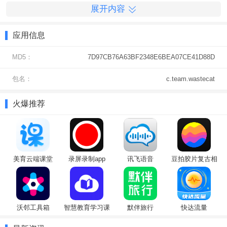
展开内容
应用信息
MD5：
7D97CB76A63BF2348E6BEA07CE41D88D
包名：
c.team.wastecat
火爆推荐
美育云端课堂
录屏录制app
讯飞语音
豆拍胶片复古相
（Cloud
机
Classroom）
沃邻工具箱
智慧教育学习课
默伴旅行
快达流量
堂