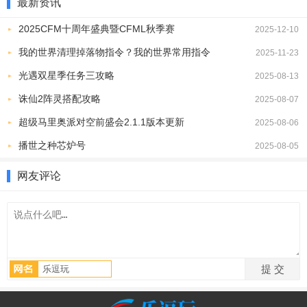
最新资讯
2025CFM十周年盛典暨CFML秋季赛
2025-12-10
我的世界清理掉落物指令？我的世界常用指令
2025-11-23
光遇双星季任务三攻略
2025-08-13
诛仙2阵灵搭配攻略
2025-08-07
超级马里奥派对空前盛会2.1.1版本更新
2025-08-06
播世之种芯炉号
2025-08-05
网友评论
1、打开拦截猫应用，进入主界面，找到“拦截设置”。开启“陌生号码
拦截”功能，可自动拦截不在通讯录中的号码，大部分骚扰电话可有
效阻挡，同样“高频呼叫拦截”能识别短时间内拨打多次的号码。
2、可以按需设置拦截条件，例如按归属地拦截特定地区电话，或者
按号码段拦截。
3、确保开启AI智能拦截，系统会分析来电特征与骚扰电话数据比