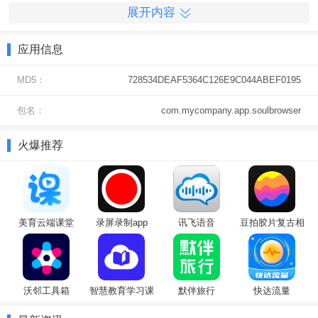
展开内容
应用信息
MD5：
728534DEAF5364C126E9C044ABEF0195
包名：
com.mycompany.app.soulbrowser
火爆推荐
美育云端课堂
录屏录制app
讯飞语音
豆拍胶片复古相
（Cloud
机
Classroom）
沃邻工具箱
智慧教育学习课
默伴旅行
快达流量
堂