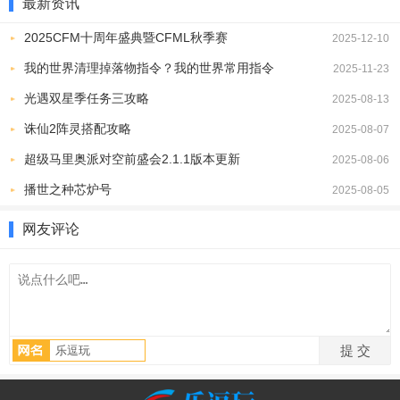
最新资讯
2025CFM十周年盛典暨CFML秋季赛
2025-12-10
我的世界清理掉落物指令？我的世界常用指令
2025-11-23
光遇双星季任务三攻略
2025-08-13
诛仙2阵灵搭配攻略
2、进入软件的首页，简约易操作的界面让你一目了然，仿佛置身于
2025-08-07
音乐的海洋中;
超级马里奥派对空前盛会2.1.1版本更新
2025-08-06
播世之种芯炉号
2025-08-05
网友评论