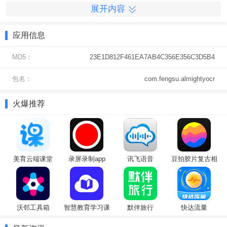
展开内容
应用信息
MD5：
23E1D812F461EA7AB4C356E356C3D5B4
包名：
com.fengsu.almightyocr
火爆推荐
美育云端课堂
录屏录制app
讯飞语音
豆拍胶片复古相
（Cloud
机
Classroom）
沃邻工具箱
智慧教育学习课
默伴旅行
快达流量
堂