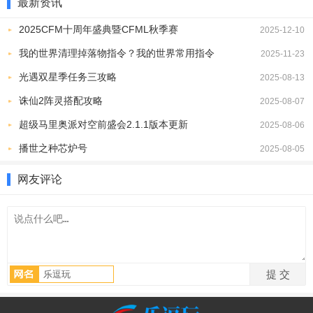
最新资讯
2025CFM十周年盛典暨CFML秋季赛
2025-12-10
我的世界清理掉落物指令？我的世界常用指令
2025-11-23
2、依据你所需修复照片的损伤程度，选择相应功能。比如，点击“老
光遇双星季任务三攻略
2025-08-13
照片修复”来恢复怀旧旧照。
诛仙2阵灵搭配攻略
2025-08-07
超级马里奥派对空前盛会2.1.1版本更新
2025-08-06
播世之种芯炉号
2025-08-05
网友评论