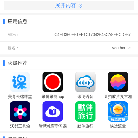
展开内容
油猴脚本。
应用信息
MD5：
C4ED360E61FF1C17042645CA8FECD767
包名：
you.hou.ie
火爆推荐
美育云端课堂
录屏录制app
讯飞语音
豆拍胶片复古相
（Cloud
机
Classroom）
沃邻工具箱
智慧教育学习课
默伴旅行
快达流量
堂