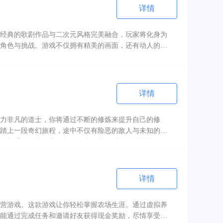
详情
经典的歌剧作品与二次元风格完美融合，玩家将化身为
角色与挑战。游戏不仅拥有精美的画面，还有动人的背
详情
力非凡的道士，你将通过不断的修炼来提升自己的修
踏上一段奇幻旅程，途中不仅有险恶的敌人与未知的危
是新手还是老玩家，都能在这里找到乐趣与挑战并存的
详情
营游戏。这款游戏让你轻松掌握农场生涯。通过虚拟养
能通过完成任务和邀请好友获得现金奖励，尽情享受带