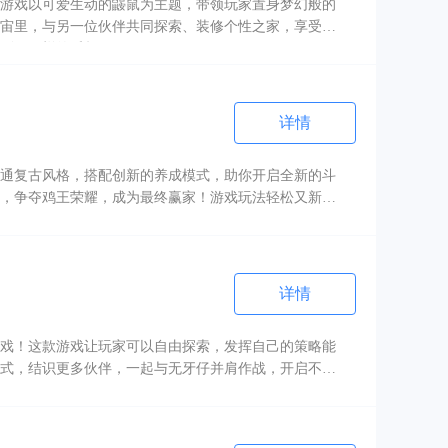
游戏以可爱生动的鼹鼠为主题，带领玩家置身梦幻般的
宙里，与另一位伙伴共同探索、装修个性之家，享受彼
到不一样的乐趣。
详情
通复古风格，搭配创新的养成模式，助你开启全新的斗
，争夺鸡王荣耀，成为最终赢家！游戏玩法轻松又新
详情
戏！这款游戏让玩家可以自由探索，发挥自己的策略能
式，结识更多伙伴，一起与无牙仔并肩作战，开启不同