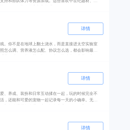
支持和部队体力等资源加成。适合喜欢中世纪题材、战
能，便于前期发展和长期推进。
详情
戏。你不是在地球上翻土浇水，而是直接进太空实验室
照怎么调、营养液怎么配、协议怎么选，都会影响最后
番茄，结果可能收获一颗会发光、能储能的变异果实。
详情
爱、养成、装扮和日常互动揉在一起，玩的时候完全不
活，还能和可爱的宠物一起记录每一天的小确幸。无限
，想怎么搭就怎么搭，真正把自由度做到了很高。
详情