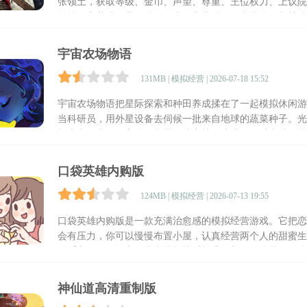
张领土，获取等级、金币、声望、尊重、王位权力、上议院
争策略和养成经营玩法的用户，安装后即可直接体验相关功
宇宙农场物语
131MB | 模拟经营 | 2026-07-18 15:52
宇宙农场物语把星际探索和种田养成揉在了一起模拟休闲游
当科研员，用外星设备去伺候一批来自地球的蔬菜种子。光
长出来的东西。它最有意思的地方就在这儿：你以为种的是
口袋英雄内购版
124MB | 模拟经营 | 2026-07-13 19:55
口袋英雄内购版是一款充满治愈感的模拟经营游戏。它把恋
会有压力，你可以慢慢布置小屋，认真经营两个人的甜蜜生
金币和钞票的设定更是直接把快乐拉满，想买什么就买什么
神仙道高清重制版