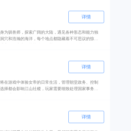
个选择都引人深思，展现了生活的无常与美好。
详情
身为驯兽师，探索广阔的大陆，遇见各种形态和能力独
洞穴和浩瀚的海洋，每个地点都隐藏着不可思议的惊
升它们的实力，挑战强敌，谱写属于自己的驯兽传奇。
可或缺的魅力。
详情
将在游戏中体验女帝的日常生活，管理朝堂政务、控制
选择都会影响江山社稷，玩家需要细致处理国家事务，
，提升自己的权力。
详情