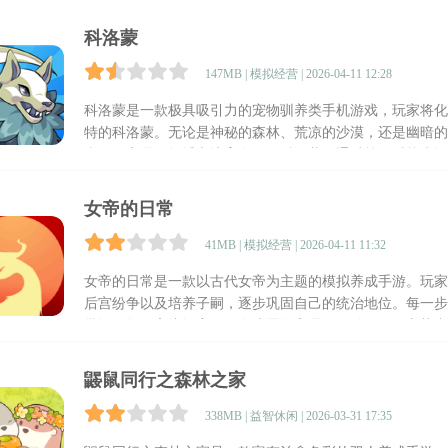
多现实中常见的温情时刻、奋斗经历和亲情回忆，让每一
科洛蒙
147MB | 模拟经营 | 2026-04-11 12:28
科洛蒙是一款极具吸引力的宠物驯养类手机游戏，玩家将化
特的科洛蒙。无论是神秘的森林、荒凉的沙漠，还是幽暗的
喜。玩家需要抓捕和培育自己的科洛蒙，通过策略对战来提
精美的画面、丰富的玩法和深邃的策略性，都是这款游戏不
女帝的日常
41MB | 模拟经营 | 2026-04-11 11:32
女帝的日常是一款以古代女帝为主题的模拟养成手游。玩家
后宫纷争以及培养子嗣，逐步巩固自己的统治地位。每一步
批阅奏折、审议提案，任命或罢免官员，巧妙平衡各方势力
鼹鼠同行之森林之家
338MB | 益智休闲 | 2026-03-31 17:35