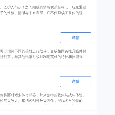
。监护人与孩子之间细腻的情感联系是核心，玩家通过
子的性格、情感与未来发展。它不仅延续了前作的现实
社交关系的重建和自我认同的探索。
详情
可以招募不同的英雄进行战斗，合成相同英雄升级并解
行配置，与其他玩家对战时利用英雄的特长和技能来赢
的英雄！
详情
你将面对诸多传奇武器，带来独特的收集与战斗体验。
松消灭敌人。每把名剑可升级强化，展现各自独特的战
更多策略性深度。无论是想要轻松游戏，还是追求成长的玩