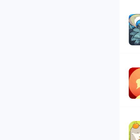
7
8
9