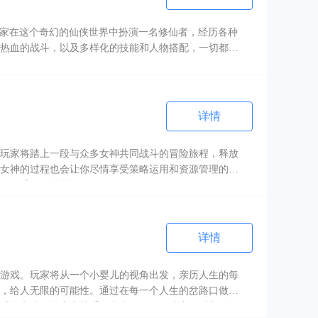
玩家在这个奇幻的仙侠世界中扮演一名修仙者，经历各种
热血的战斗，以及多样化的技能和人物搭配，一切都是
详情
玩家将踏上一段与众多女神共同战斗的冒险旅程，释放
女神的过程也会让你尽情享受策略运用和资源管理的乐
路敌手不再是梦。
详情
游戏。玩家将从一个小婴儿的视角出发，亲历人生的每
，给人无限的可能性。通过在每一个人生的岔路口做出
爱人和孩子等亲密关系的真实互动。游戏中还融入了许