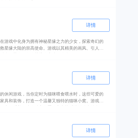
个年龄阶段的玩家。
详情
在游戏中化身为拥有神秘星缘之力的少女，探索奇幻的
救星缘大陆的崇高使命。游戏以其精美的画风、引人入
融合，带给你身临其境的魔法冒险体验。
详情
的休闲游戏，当你定时为猫咪喂食喂水时，这些可爱的
家具和装饰，打造一个温馨又独特的猫咪小窝。游戏中
验中，看着猫咪在精心布置的家中快乐地活动太治愈
详情