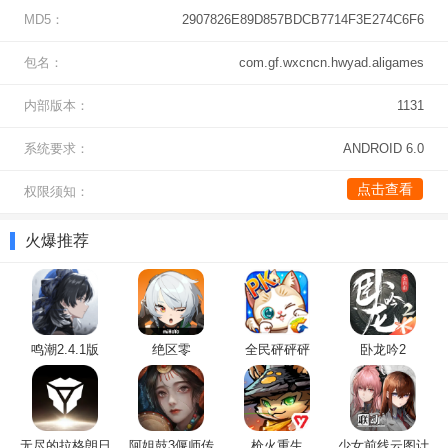
MD5：
2907826E89D857BDCB7714F3E274C6F6
包名：
com.gf.wxcncn.hwyad.aligames
内部版本：
1131
系统要求：
ANDROID 6.0
点击查看
权限须知：
4、代码秘籍的位置，就在城门口陈大民的左手边哦。
火爆推荐
鸣潮2.4.1版
绝区零
全民砰砰砰
卧龙吟2
墨剑江湖手游背景介绍
无尽的拉格朗日
阿姐鼓3偃师传
枪火重生
少女前线云图计