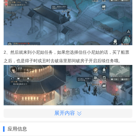
2、然后就来到小尼姑任务，如果您选择信任小尼姑的话，买了船票
之后，也是得子时或丑时去破庙里那间破房子开启后续任务哦。
展开内容
应用信息
3、柳树下的姑娘，您得从苏府左边的小路绕进去呢。