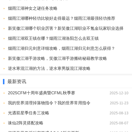
尘羁绊。你可能因一场比武结识默默追随的黄衣少女，也可能因施舍
烟雨江湖神女之谜任务攻略
十个馒头收留机灵的小乞丐。性格各异的侠客、隐士、红颜知己遍布
烟雨江湖哪种轻功比较好走得最远？烟雨江湖最强轻功推荐
神州大地，他们或豪迈、或孤傲、或温婉，皆有故事可听，有心愿可
新笑傲江湖哪个职业厉害？新笑傲江湖职业不氪金玩家职业选择
助。通过互动与选择，建立深厚情谊，共赴一段荡气回肠的侠义人
烟雨江湖双王镇在哪？烟雨江湖洛阳怎么去双王镇
生。
烟雨江湖归元剑意详细攻略，烟雨江湖归元剑意怎么获得？
更新日志
新笑傲江湖手游攻略，笑傲江湖手游搬砖秘籍教学攻略
v1.1.3
1、支线更新，江湖杂谈上新。
逆水寒混江湖的方法，逆水寒男版混江湖攻略
2、阵法试炼新增阵法掉落：阵演万化。
最新资讯
3、武学与数值调整。
2025CFM十周年盛典暨CFML秋季赛
2025-12-10
用户评价
我的世界清理掉落物指令？我的世界常用指令
2025-11-23
司法厅：游戏内容故事情节丰富，故事性强，但是转折多，很绕，没
有攻略，基本完不成。然后呢，就是微氪会玩起来很累，再加上内
光遇双星季任务三攻略
2025-08-13
容，任务等事物的布置进行，过程中会感觉很磨人。
诛仙2阵灵搭配攻略
2025-08-07