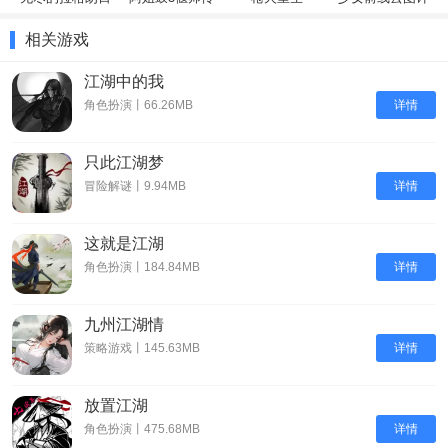
划
1、故事发生在一个充满神秘色彩的江湖时代，各大门派之间的纷争
相关游戏
不断，武林中充满了恩怨情仇。
江湖中的我
2、你将扮演一个刚刚踏入江湖的少年或少女，通过不断的修炼和历
详情
角色扮演丨66.26MB
练，逐渐揭示江湖背后的秘密。
3、除了主线任务外，还有很多支线任务和随机事件等你去探索，每
只此江湖梦
次玩都会有新的惊喜。
详情
冒险解谜丨9.94MB
特色玩法
1、采用实时
战斗
系统，你可以自由搭配武功招式，体验流畅又
刺激
这就是江湖
的战斗快感。
详情
角色扮演丨184.84MB
2、设有独特的心法修炼系统，通过修炼不同的内功心法，可以大幅
度提升角色的各项能力。
九州江湖情
3、加入门派系统，你可以选择加入喜欢的门派，
学习
专属武学，参
详情
策略游戏丨145.63MB
与门派间的竞争和合作。
放置江湖
游戏推荐理由
详情
角色扮演丨475.68MB
一、见招拆招，体验正宗武侠对决,游戏深度还原传统武侠战斗精髓，