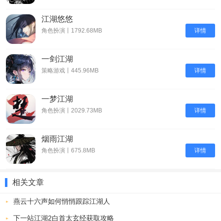
涵盖刀剑、拳掌、枪棍、暗器等多种兵器体系，长短相济，刚柔并
江湖悠悠
存。玩家可自由组合拆招、破招、连招与身法技巧，灵活应对不同对
详情
角色扮演丨1792.68MB
手。无论是以柔克刚、以静制动，还是以力破巧、先发制人，皆可构
建独属于自己的武学风格，在千变万化的对战中打出酣畅淋漓的连击
一剑江湖
体验。
详情
策略游戏丨445.96MB
二、秘境奇遇，探索变幻江湖世界,从幽深密林到皑皑雪山，从湖底水
牢到竹林隐庐，游戏精心打造数十处风格迥异的武林秘境。结合奇门
一梦江湖
遁甲、桃花迷阵等机关设计，辅以动态触发的随机事件，每一次探索
详情
角色扮演丨2029.73MB
都充满未知——可能是绝世秘籍，也可能是致命陷阱，真正呈现一个
危机四伏又惊喜不断的江湖。
烟雨江湖
三、真实修习，沉浸武学成长之路,武学修炼不止于数值提升，更强调
详情
角色扮演丨675.8MB
过程的真实与风险。突破内功境界需打通经脉，稍有不慎便可能走火
入魔；修习九重易筋经更需参悟佛理心障，考验心性与悟性。失传绝
相关文章
学无法直接获取，唯有通过奇遇、解谜或高人指点方可解锁，让武学
燕云十六声如何悄悄跟踪江湖人
之路充满探索感与成就感。
四、侠骨柔情，结缘江湖众生百态,行走江湖，不止刀光剑影，更有红
下一站江湖2白首太玄经获取攻略