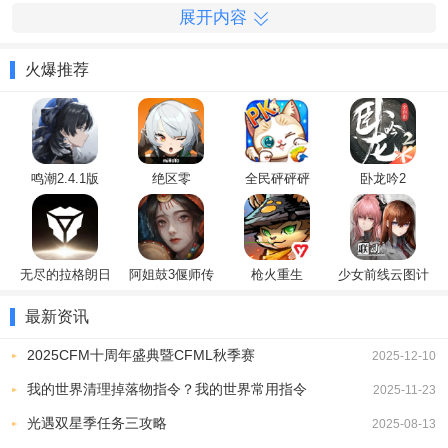
展开内容
火爆推荐
鸣潮2.4.1版
绝区零
全民砰砰砰
卧龙吟2
无尽的拉格朗日
阿姐鼓3偃师传
枪火重生
少女前线云图计
划
最新资讯
2025CFM十周年盛典暨CFML秋季赛
2025-12-10
我的世界清理掉落物指令？我的世界常用指令
2025-11-23
光遇双星季任务三攻略
2025-08-13