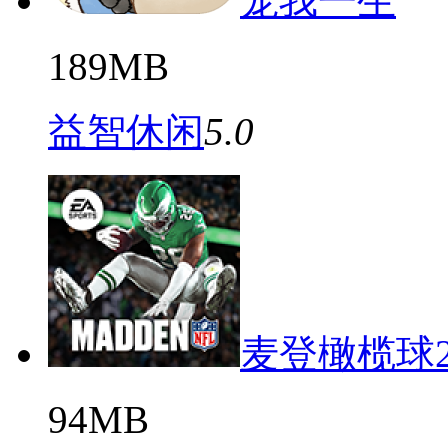
宠我一生
189MB
益智休闲
5.0
麦登橄榄球2
94MB