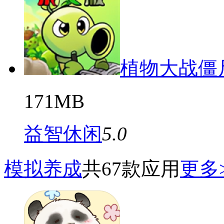
植物大战僵
171MB
益智休闲
5.0
模拟养成
共67款应用
更多