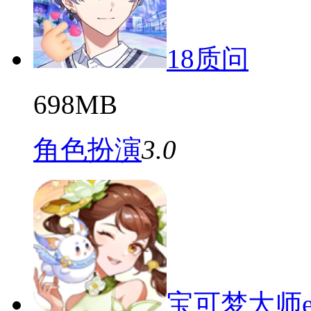
18质问
698MB
角色扮演
3.0
宝可梦大师e