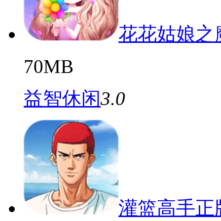
花花姑娘之
70MB
益智休闲
3.0
灌篮高手正