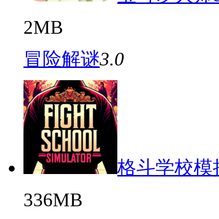
2MB
冒险解谜
3.0
格斗学校模
336MB