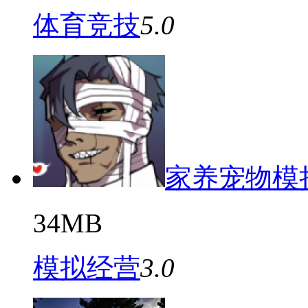
体育竞技
5.0
家养宠物模
34MB
模拟经营
3.0