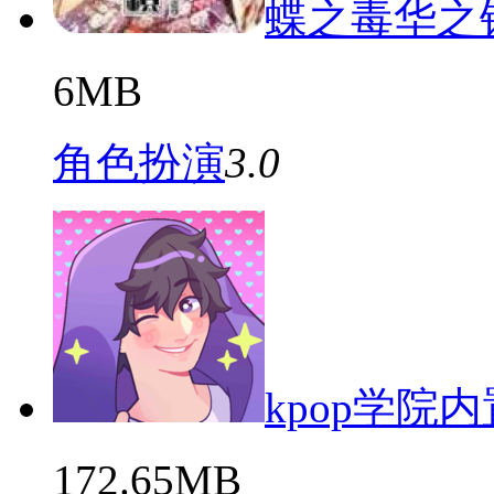
蝶之毒华之
6MB
角色扮演
3.0
kpop学院
172.65MB