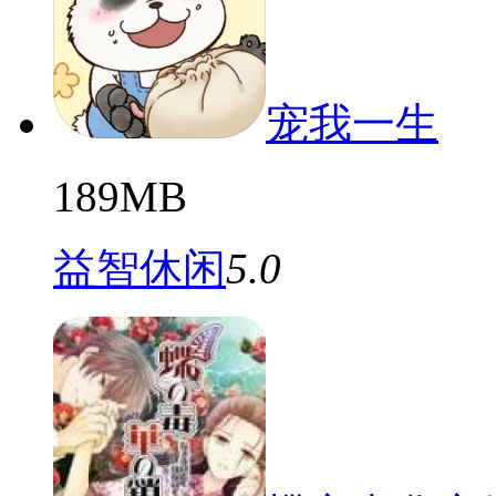
宠我一生
189MB
益智休闲
5.0