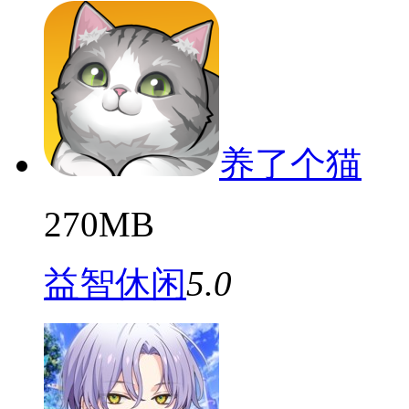
养了个猫
270MB
益智休闲
5.0