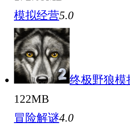
模拟经营
5.0
终极野狼模
122MB
冒险解谜
4.0