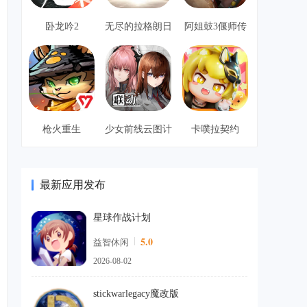
卧龙吟2
无尽的拉格朗日
阿姐鼓3偃师传
枪火重生
少女前线云图计
卡噗拉契约
划
最新应用发布
星球作战计划
5.0
益智休闲
2026-08-02
stickwarlegacy魔改版