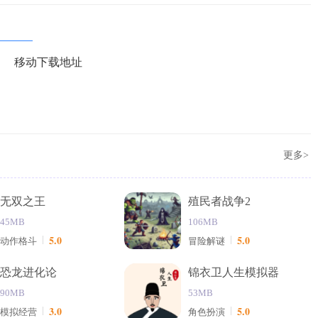
移动下载地址
更多>
无双之王
殖民者战争2
45MB
106MB
5.0
5.0
动作格斗
冒险解谜
恐龙进化论
锦衣卫人生模拟器
90MB
53MB
3.0
5.0
模拟经营
角色扮演