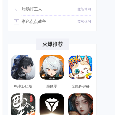
腊肠打工人
益智休闲
6
彩色点点战争
益智休闲
7
疯狂猪猪画线救援
益智休闲
8
火爆推荐
植物大战僵尸以撒版
益智休闲
9
鸣潮2.4.1版
绝区零
全民砰砰砰