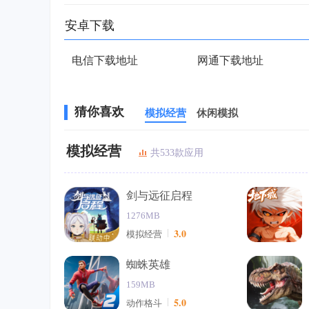
安卓下载
电信下载地址
网通下载地址
猜你喜欢
模拟经营
休闲模拟
模拟经营
共533款应用
剑与远征启程
1276MB
3.0
模拟经营
蜘蛛英雄
159MB
5.0
动作格斗