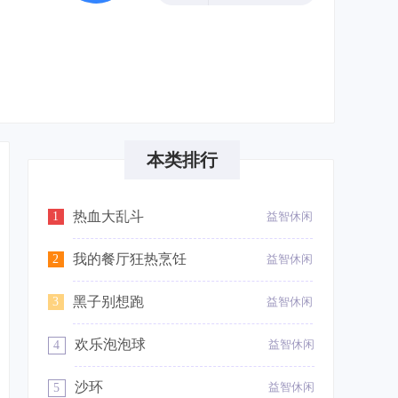
本类排行
热血大乱斗
1
益智休闲
我的餐厅狂热烹饪
2
益智休闲
黑子别想跑
3
益智休闲
欢乐泡泡球
益智休闲
4
沙环
益智休闲
5