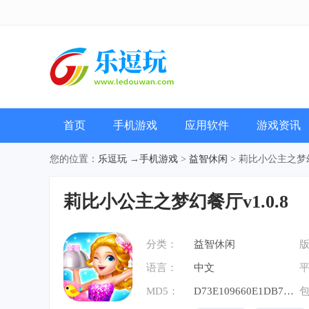
首页
手机游戏
应用软件
游戏资讯
您的位置：
乐逗玩
→
手机游戏
>
益智休闲
> 莉比小公主之梦幻餐
莉比小公主之梦幻餐厅v1.0.8
分类：
益智休闲
语言：
中文
MD5：
D73E109660E1DB7CD4B1FE4205B7CC94