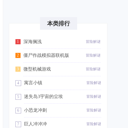
本类排行
深海搁浅
1
冒险解谜
僵尸作战模拟器联机版
2
冒险解谜
微型机械游戏
3
冒险解谜
寓言小镇
冒险解谜
4
迷失岛3宇宙的尘埃
冒险解谜
5
小恐龙冲刺
冒险解谜
6
巨人冲冲冲
冒险解谜
7