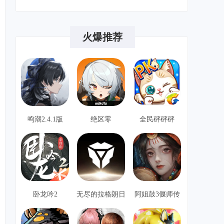
我的世界java版
冒险解谜
8
火爆推荐
找到外星人2
冒险解谜
9
鸣潮2.4.1版
绝区零
全民砰砰砰
卧龙吟2
无尽的拉格朗日
阿姐鼓3偃师传