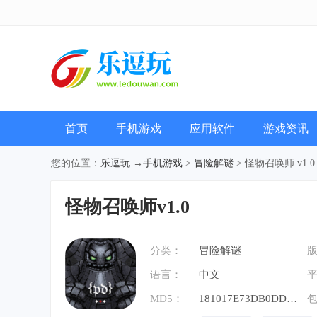
首页
手机游戏
应用软件
游戏资讯
您的位置：
乐逗玩
→
手机游戏
>
冒险解谜
> 怪物召唤师 v1.0
怪物召唤师v1.0
分类：
冒险解谜
语言：
中文
MD5：
181017E73DB0DDA2EFED4F92E9E68196