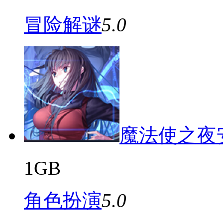
冒险解谜
5.0
魔法使之夜
1GB
角色扮演
5.0