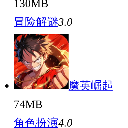
130MB
冒险解谜
3.0
魔英崛起
74MB
角色扮演
4.0