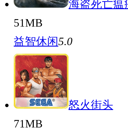
海盗死亡瘟
51MB
益智休闲
5.0
怒火街头
71MB