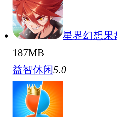
星界幻想果
187MB
益智休闲
5.0