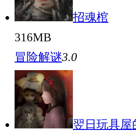
招魂棺
316MB
冒险解谜
3.0
翌日玩具屋