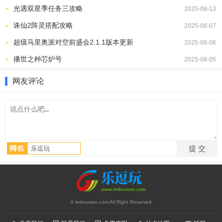
光遇双星季任务三攻略
2025-08-13
程。
诛仙2阵灵搭配攻略
2、由于游戏目前只在海外运营，建议使用加速器以避免延迟和掉线
2025-08-07
的问题，提高游戏体验。
超级马里奥派对空前盛会2.1.1版本更新
2025-08-06
3、进入比赛非常简单，点击右下角的RACE选项即可直接开始你的挑
播世之种芯炉号
2025-08-05
战。
网友评论
4、车上的按键操作左侧是减速，右侧是加速。在空中的时候，左右
键用来控制平衡，重要性不言而喻。
5、赛道上遍布不同的道具，拾取后可以用来助攻或攻击对手，不要
错过任何机会！
6、时刻留意油量，确保在赛道上找到油箱补充你的油量，让你继续
驾驶。
7、比赛结束后，将根据时间为你进行排名，点击NEXT即可返回主界
面，准备下一个挑战。
8、别忘了点击左上角的CARACE REPUTATION获取宝箱，解锁新物
© ledouwan.com All Right Reserved
品，提升你的游戏体验。
9、通过点击CANYON PASS，你还能领取各类道具，如炫酷的头套