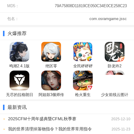
MD5：
79A75808D11819CE050C34E0CE258C23
包名：
com.osramgame.jssc
3、在赛道上千万要谨慎，保持车辆平衡，避免翻车。努力完成比
火爆推荐
赛，展现你的驾驶技巧！
鸣潮2.4.1版
绝区零
全民砰砰砰
卧龙吟2
无尽的拉格朗日
阿姐鼓3偃师传
枪火重生
少女前线云图计
划
最新资讯
2025CFM十周年盛典暨CFML秋季赛
2025-12-10
登山赛车3游戏内容
我的世界清理掉落物指令？我的世界常用指令
2025-11-23
1、新手玩家可通过完成新手教程，创立自己的角色ID，开启游戏旅