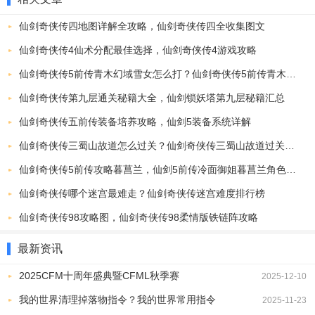
备和技能，以达到最佳的战斗效果。
2、地图探索：地图设计独特且复杂，玩家需要仔细观察地图上的线
仙剑奇侠传四地图详解全攻略，仙剑奇侠传四全收集图文
索，找到隐藏的宝物和任务地点。
仙剑奇侠传4仙术分配最佳选择，仙剑奇侠传4游戏攻略
3、人物关系：角色关系错综复杂，玩家需要通过与角色的互动和对
仙剑奇侠传5前传青木幻域雪女怎么打？仙剑奇侠传5前传青木幻域雪女特等打法教学攻略
话，了解他们的故事和情感。
仙剑奇侠传第九层通关秘籍大全，仙剑锁妖塔第九层秘籍汇总
游戏亮点
仙剑奇侠传五前传装备培养攻略，仙剑5装备系统详解
1、剧情解析：剧情发展曲折离奇，玩家需要通过细心观察和思考，
仙剑奇侠传三蜀山故道怎么过关？仙剑奇侠传三蜀山故道过关攻略
才能理解其中的含义和深层内涵。
2、真实的江湖离不开市井气，你可以化身舞娘、更夫、乞丐、
厨师
仙剑奇侠传5前传攻略暮菖兰，仙剑5前传冷面御姐暮菖兰角色介绍
等身份，自由体验这份真实。
仙剑奇侠传哪个迷宫最难走？仙剑奇侠传迷宫难度排行榜
3、自由变身宠物，掌握专属技能，撒娇卖萌，花式互动，身为萌
仙剑奇侠传98攻略图，仙剑奇侠传98柔情版铁链阵攻略
宠，你怎能不撩。
最新资讯
游戏玩法
1、打造你的专属法器，御剑飞仙，凌空对决，
立体
的全空间战场将
2025CFM十周年盛典暨CFML秋季赛
2025-12-10
释放你的全部本能。
我的世界清理掉落物指令？我的世界常用指令
2025-11-23
2、修仙问道，道化三千，掌握仙术，你就可以自由地体验“所见皆可