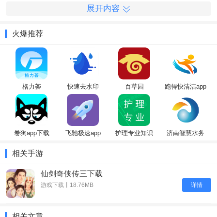
展开内容
软件攻略
火爆推荐
1、紫薇道会遇到紫色幽灵的小怪，和他相遇会进入一个有进度条的
画面，光标到进度条中间红色小方框的位置要按空格，否则就会遭雷
劈，掉血，这点需要注意就是不能早也不能晚。
2、紫薇道会碰到的怪物：
格力荟
快速去水印
百草园
跑得快清洁app
冰蛤蟆（水），20级，怪物技能：召唤冰蛤：召唤一个冰蛤。召唤蟾
王：召唤一个蟾王。毒雨：敌方单体中“水毒”。掉落尸块朱蛤涎、珍
珠蚌壳，偷窃得密雨银芒。
三头幻人（土,土免），25级，怪物技能： 三重心啸：敌方全体
卷狗app下载
飞驰极速app
护理专业知识
济南智慧水务
减“精”，两次掉血。落尸块青霜紫晶穗 偷窃得捆仙绳。
相关手游
独目居士（雷、雷免），26级，怪物技能：狂雷：敌方全体减“精”。
掉落尸块青霜紫晶穗、暗目珠 偷窃得晗光琉璃。
仙剑奇侠传三下载
详情
游戏下载丨18.76MB
游戏特色
1、战斗策略：玩家需要根据敌人的属性和技能，合理分配角色的装
相关文章