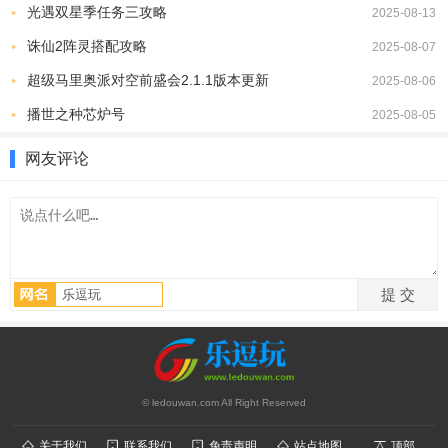
光遇双星季任务三攻略
2025-08-13
变”，成为真正的修仙者。
诛仙2阵灵搭配攻略
2025-08-07
3、在这里玩家可以全身心的沉浸到游戏当中体验最
刺激
过瘾的冒险
超级马里奥派对空前盛会2.1.1版本更新
2025-08-06
战斗过程和日常生活。
播世之种芯炉号
游戏优势
2025-08-05
1、融入了诸多的玩法内容在游戏当中，除了各种刺激冒险还有很多
网友评论
的娱乐性的玩法体验。
2、通过完成各种挑战冒险的任务的方式可以快速变的强大，去体验
更加有挑战性的冒险。
3、游戏采用多线剧情设计，不同的选择和行动会导致不同的结局，
让玩家可以体验到不同的故事情节和结局。
© ledouwan.com All Right Reserved
关于我们
联系我们
免责声明
站点地图
顶部