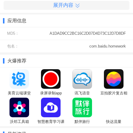
1、首先找到界面上方的“搜索答疑”图标，点击进入。
展开内容
应用信息
MD5：
A1DAD9CC2BC16C2D07D4D73C12D7D8DF
包名：
com.baidu.homework
火爆推荐
美育云端课堂
录屏录制app
讯飞语音
豆拍胶片复古相
（Cloud
机
Classroom）
沃邻工具箱
智慧教育学习课
默伴旅行
快达流量
堂