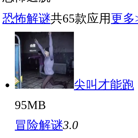
恐怖解谜
共65款应用
更多
尖叫才能跑
95MB
冒险解谜
3.0