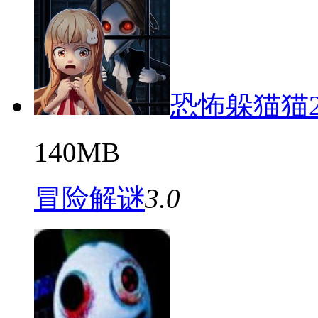
恐怖躲猫猫
140MB
冒险解谜
3.0