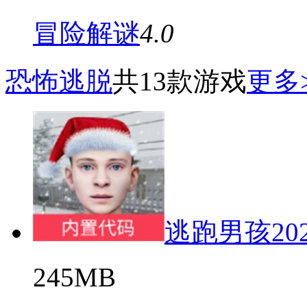
冒险解谜
4.0
恐怖逃脱
共13款游戏
更多
逃跑男孩20
245MB