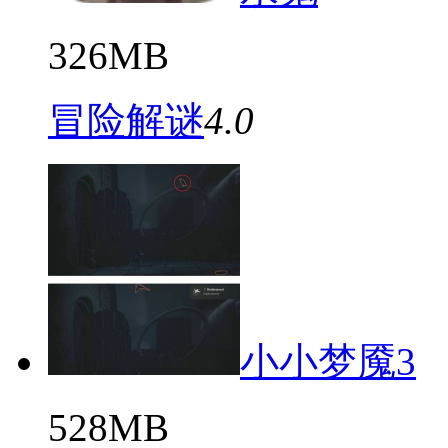
326MB
冒险解谜
4.0
小小梦魇3
528MB