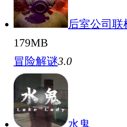
后室公司联
179MB
冒险解谜
3.0
水鬼