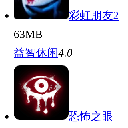
彩虹朋友2
63MB
益智休闲
4.0
恐怖之眼