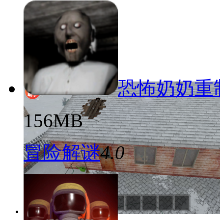
恐怖奶奶重
156MB
冒险解谜
4.0