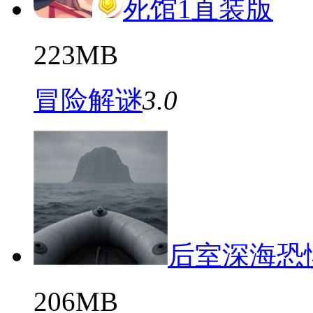
死馆1直装版
223MB
冒险解谜
3.0
后室深海恐
206MB