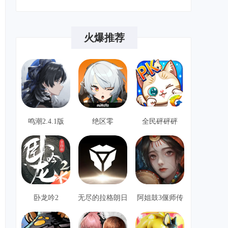
要温柔就温柔到底
角色扮演
8
火爆推荐
魔英崛起
角色扮演
9
鸣潮2.4.1版
绝区零
全民砰砰砰
卧龙吟2
无尽的拉格朗日
阿姐鼓3偃师传