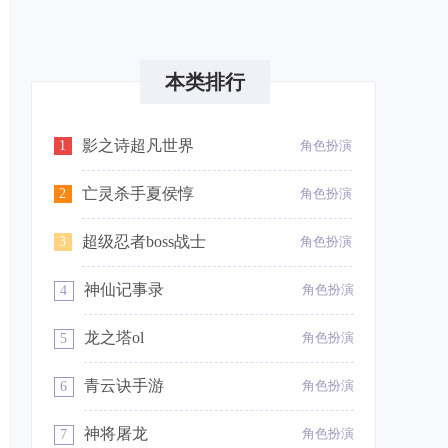
本类排行
影之诗超凡世界
1
角色扮演
亡灵杀手夏侯惇
2
角色扮演
超级忍者boss战士
3
角色扮演
神仙记事录
角色扮演
4
龙之塔ol
角色扮演
5
青云诀手游
角色扮演
6
神将屠龙
角色扮演
7