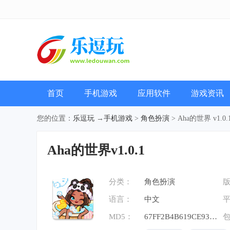
首页
手机游戏
应用软件
游戏资讯
您的位置：
乐逗玩
→
手机游戏
>
角色扮演
> Aha的世界 v1.0.
Aha的世界v1.0.1
分类：
角色扮演
语言：
中文
MD5：
67FF2B4B619CE93A03B96621C193F321