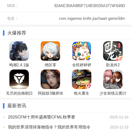
游戏优势
MD5：
924AE30AA885F714B39335A3774F649D
在游戏中，你将体验到收集超罕见的DJ角色的快感，同时利用材料强
包名：
com.iogames.knife.jiachaart.game3dm
化、唤醒角色并提高他们的技能水平。
你可以从故事、训练、塔楼和阴影等四种战斗模式中选择，开启不同
火爆推荐
的冒险之旅，乐趣无穷！
怎么切换中文
启动游戏，点击“tap screen”进入首页。
鸣潮2.4.1版
绝区零
全民砰砰砰
卧龙吟2
无尽的拉格朗日
阿姐鼓3偃师传
枪火重生
少女前线云图计
划
最新资讯
2025CFM十周年盛典暨CFML秋季赛
2025-12-10
我的世界清理掉落物指令？我的世界常用指令
2025-11-23