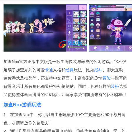
加查Nox官方正版中文版是一款围绕换装与养成的休闲游戏。它不仅
延续了加查系列的可爱
卡通
风格和
经典
玩法，比如
战斗
、聊天互动、
迷你游戏及抽奖等，还支持中文界面，丰富多彩的剧情
冒险
与悦耳的
背景音乐让所有角色都显得特别萌萌哒。同时，各种各样的
装扮
选择
又使得整体画面满满的科幻感，让玩家享受到前所未有的休闲体验！
加查Nox游戏玩法
1、在加查Nox中，你可以自由创建最多10个主要角色和90个额外角
色，尽情释放你的创造力！
2、通过几乎所有商品的颜色更改功能，你能为角色定制独一无二的