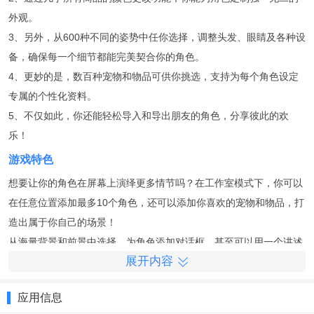
外观。
3、另外，从600种不同的姿势中任你选择，调整头发、眼睛及各种设
备，确保每一个细节都能完美契合你的角色。
4、更妙的是，数百种宠物和物品可供你挑选，支持为每个角色设定
专属的个性化资料。
5、不仅如此，你还能轻松导入和导出朋友的角色，分享彼此的欢
乐！
游戏特色
想要让你的角色在屏幕上演绎更多情节吗？在工作室模式下，你可以
在任意位置添加最多10个角色，还可以添加你喜欢的宠物和物品，打
造出属于你自己的场景！
从海量背景和前景中选择，为角色添加对话框，甚至可以用一个讲述
展开内容
人来创造动人的故事情节！
这款游戏还支持保存和加载多达15个场景，使用脸部预设快速更改角
应用信息
色的面容，让一切都变得简单有趣！