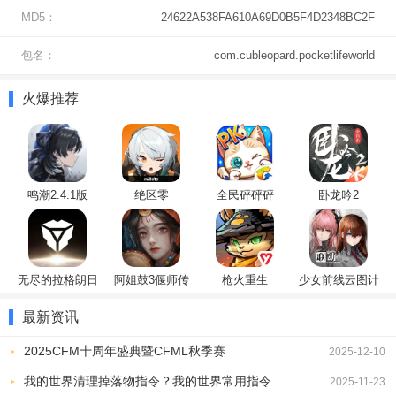
3、在场景中，可以点击各种物品进行
互动
。
MD5：
24622A538FA610A69D0B5F4D2348BC2F
包名：
com.cubleopard.pocketlifeworld
火爆推荐
鸣潮2.4.1版
绝区零
全民砰砰砰
卧龙吟2
4、点击右上的手机，再选择书本图案，可以将不同角色添加到当前
无尽的拉格朗日
阿姐鼓3偃师传
枪火重生
少女前线云图计
场景。
划
最新资讯
2025CFM十周年盛典暨CFML秋季赛
2025-12-10
我的世界清理掉落物指令？我的世界常用指令
2025-11-23