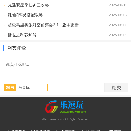
1、手柄适配，兼容Joy-Con、Pro手柄、PS4/5及蓝牙手柄。
光遇双星季任务三攻略
2025-08-13
2、免费使用，所有核心功能完全免费，无内购或会员限制。
诛仙2阵灵搭配攻略
2025-08-07
3、无需实体卡带，仅需游戏文件即可启动，节省硬件成本。
超级马里奥派对空前盛会2.1.1版本更新
2025-08-06
4、性能优化，采用LRU缓存与内存同步技术，提升运行效率。
播世之种芯炉号
2025-08-05
游戏说明
网友评论
1、打开switch模拟器后，在首页找到并点击【下载组件】，先完成
必要组件的安装。
2、组件安装完成后，进入【发现更多游戏】。
3、平台会展示大量精选游戏内容，选择感兴趣的作品进入详情界
面。
4、在游戏详情页向下滑动，找到对应的ROM资源区域。
5、复制提供的下载链接，在浏览器中完成ROM文件下载。
6、ROM下载完成后，返回点击【扫描】，即可自动识别并加载游
戏。
© ledouwan.com All Right Reserved